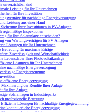
e unverzichtbar sind
imale Leistung für Ihr Unternehmen
erheit für Ihre Investition
ngsverträge für nachhaltige Energieversorgung
 und Leistung aus einer Hand
 Sicherung Ihrer Investitionen in PV-Anlagen
ch regelmäßige Inspektionen
trag für Ihre Solaranlage entscheiden?
utung von Wartungsverträgen für PV-Anlagen
erte Lösungen für Ihr Unternehmen
e Betreuung für maximale Erträge
ten: Zuverlässigkeit und Wirtschaftlichkeit
ie Lebensdauer Ihrer Photovoltaikanlage
ffiziente Lösungen für Ihr Unternehmen
eine nachhaltige Energieversorgung
uverlässige Energieerzeugung
nvestition
ne effiziente Energieerzeugung
n: Maximierung der Rendite Ihrer Anlage
ät für Ihre Anlage
ssige Solaranlagen in Industrieparks
rch professionelle Betreuung
: Effiziente Lösungen für nachhaltige Energiegewinnung
ine kontinuierliche Energieerzeugung