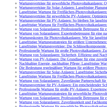
Wartungsverträge für gewerbliche Photovoltaikanlagen: O
Wartungsverträge für Solar-Anlagen: Langfristige Planung
Langfristige Wartung für Freiflächen-Photovoltaikanlagen
Wartungsverträge für gewerbliche PV-Anlagen: Optimieru
Wartungsverträge für PV-Anlagen: So bleiben Sie langfris
Langfristige Wartung für Freiflächen-Photovoltaikanlagen:
Wartung von Solaranlagen: Professionelle Betreuung für e
Wartung von Solaranlagen: Expertenbetreuung für eine na
Wartungskosten für Photovoltaikanlagen: Wie Sie langfris
Langfristige Wartungsstrategien für größere Unternehmen:
Langfristige Wartungsverträge: Die Schlüsselkomponente 
Professionelle Wartung für große Photovoltaikanlagen: Zuv
Wartung von Solaranlagen: Sicherheit, Effizienz und Nach
Wartung von PV-Anlagen: Die Grundlage für eine zuverlä
Nachhaltige Energie, nachhaltige Pflege: Langfristige War
Die Bedeutung regelmäßiger Wartung für größere Photovolt
Wartungsverträge für Solar-Anlagen: Langfristige Sicherhei
Langfristige Wartung für Freiflächen-Photovoltaikanlage
Wartung von Solaranlagen: Zuverlässige Partnerschaft für 
Wartungsverträge für PV-Anlagen: Ein entscheidender Schr
Professionelle Wartung für große PV-Anlagen: Expertenw
Langfristige Wartungsstrategien für gewerbliche Photovolt
Wartung von Solaranlagen: Professionelle Betreuung für e
Wartung von Solaranlagen: Zuverlässigkeit und Fachkomp
Professionelle Wartung für gewerbliche Photovoltaikanl