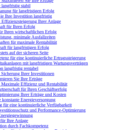
: Maximieren Sie Ihre Erträge
angfristig stabil
anung für langfristigen Erfolg
 Ihre Investition langfristig
 Effizienzsteigerung Ihrer Anlage
ft für Ihren Erfolg
r Ihren wirtschaftlichen Erfolg
stung, minimale Ausfallzeiten
aften für maximale Rentabilität
ft für langfristigen Erfolg
tets auf der sicheren Seite
nz für eine kontinuierliche Ertragssteigerung
ltaikanlagen mit langfristigen Wartungsverträgen
n langfristig rentabel
Sicherung Ihrer Investitionen
ieren Sie Ihre Erträge
 Maximale Effizienz und Rentabilität
rtnerschaft für Ihren Geschäftserfolg
ptimierung Ihrer Erträge und Kosten
ne konstante Energieversorgung
für eine kontinuierliche Verfügbarkeit
nvestitionsschutz und Performance-Optimierung
 Energiegewinnung
für Ihre Anlage
ition durch Fachkompetenz