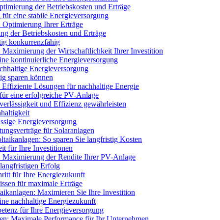
ptimierung der Betriebskosten und Erträge
 für eine stabile Energieversorgung
: Optimierung Ihrer Erträge
ng der Betriebskosten und Erträge
tig konkurrenzfähig
 Maximierung der Wirtschaftlichkeit Ihrer Investition
ine kontinuierliche Energieversorgung
chhaltige Energieversorgung
tig sparen können
 Effiziente Lösungen für nachhaltige Energie
für eine erfolgreiche PV-Anlage
erlässigkeit und Effizienz gewährleisten
haltigkeit
ssige Energieversorgung
tungsverträge für Solaranlagen
aikanlagen: So sparen Sie langfristig Kosten
t für Ihre Investitionen
n: Maximierung der Rendite Ihrer PV-Anlage
langfristigen Erfolg
itt für Ihre Energiezukunft
issen für maximale Erträge
aikanlagen: Maximieren Sie Ihre Investition
ine nachhaltige Energiezukunft
etenz für Ihre Energieversorgung
agen: Maximale Performance für Ihr Unternehmen