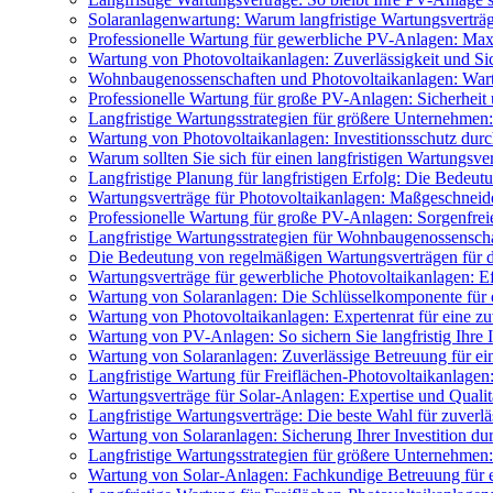
Solaranlagenwartung: Warum langfristige Wartungsverträg
Professionelle Wartung für gewerbliche PV-Anlagen: Max
Wartung von Photovoltaikanlagen: Zuverlässigkeit und Sich
Wohnbaugenossenschaften und Photovoltaikanlagen: Wartu
Professionelle Wartung für große PV-Anlagen: Sicherheit
Langfristige Wartungsstrategien für größere Unternehmen:
Wartung von Photovoltaikanlagen: Investitionsschutz dur
Warum sollten Sie sich für einen langfristigen Wartungsver
Langfristige Planung für langfristigen Erfolg: Die Bede
Wartungsverträge für Photovoltaikanlagen: Maßgeschneid
Professionelle Wartung für große PV-Anlagen: Sorgenfrei
Langfristige Wartungsstrategien für Wohnbaugenossenschaf
Die Bedeutung von regelmäßigen Wartungsverträgen für d
Wartungsverträge für gewerbliche Photovoltaikanlagen: E
Wartung von Solaranlagen: Die Schlüsselkomponente für 
Wartung von Photovoltaikanlagen: Expertenrat für eine z
Wartung von PV-Anlagen: So sichern Sie langfristig Ihre I
Wartung von Solaranlagen: Zuverlässige Betreuung für ei
Langfristige Wartung für Freiflächen-Photovoltaikanlage
Wartungsverträge für Solar-Anlagen: Expertise und Qualit
Langfristige Wartungsverträge: Die beste Wahl für zuverlä
Wartung von Solaranlagen: Sicherung Ihrer Investition du
Langfristige Wartungsstrategien für größere Unternehmen
Wartung von Solar-Anlagen: Fachkundige Betreuung für e