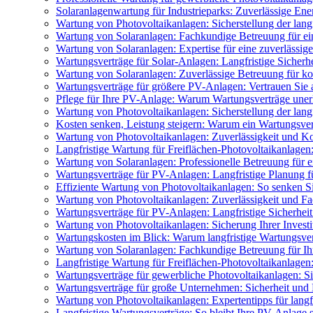
Solaranlagenwartung für Industrieparks: Zuverlässige En
Wartung von Photovoltaikanlagen: Sicherstellung der langf
Wartung von Solaranlagen: Fachkundige Betreuung für ei
Wartung von Solaranlagen: Expertise für eine zuverlässig
Wartungsverträge für Solar-Anlagen: Langfristige Sicherhei
Wartung von Solaranlagen: Zuverlässige Betreuung für ko
Wartungsverträge für größere PV-Anlagen: Vertrauen Sie a
Pflege für Ihre PV-Anlage: Warum Wartungsverträge unerl
Wartung von Photovoltaikanlagen: Sicherstellung der langf
Kosten senken, Leistung steigern: Warum ein Wartungsvert
Wartung von Photovoltaikanlagen: Zuverlässigkeit und K
Langfristige Wartung für Freiflächen-Photovoltaikanlagen:
Wartung von Solaranlagen: Professionelle Betreuung für e
Wartungsverträge für PV-Anlagen: Langfristige Planung fü
Effiziente Wartung von Photovoltaikanlagen: So senken Si
Wartung von Photovoltaikanlagen: Zuverlässigkeit und Fa
Wartungsverträge für PV-Anlagen: Langfristige Sicherheit 
Wartung von Photovoltaikanlagen: Sicherung Ihrer Investi
Wartungskosten im Blick: Warum langfristige Wartungsvert
Wartung von Solaranlagen: Fachkundige Betreuung für Ih
Langfristige Wartung für Freiflächen-Photovoltaikanlagen
Wartungsverträge für gewerbliche Photovoltaikanlagen: Sic
Wartungsverträge für große Unternehmen: Sicherheit und 
Wartung von Photovoltaikanlagen: Expertentipps für langfr
Langfristige Wartungsverträge: So bleibt Ihre PV-Anlage s