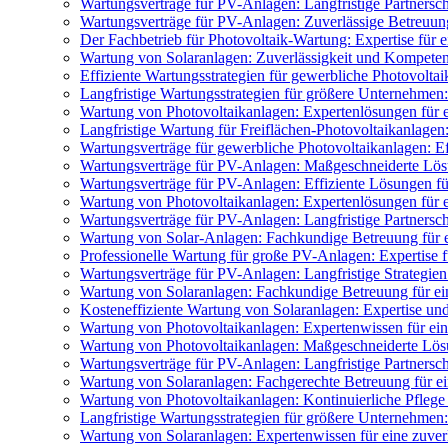
Wartungsverträge für PV-Anlagen: Langfristige Partnersch
Wartungsverträge für PV-Anlagen: Zuverlässige Betreuung 
Der Fachbetrieb für Photovoltaik-Wartung: Expertise für 
Wartung von Solaranlagen: Zuverlässigkeit und Kompeten
Effiziente Wartungsstrategien für gewerbliche Photovoltai
Langfristige Wartungsstrategien für größere Unternehmen:
Wartung von Photovoltaikanlagen: Expertenlösungen für 
Langfristige Wartung für Freiflächen-Photovoltaikanlagen:
Wartungsverträge für gewerbliche Photovoltaikanlagen: Ef
Wartungsverträge für PV-Anlagen: Maßgeschneiderte Lös
Wartungsverträge für PV-Anlagen: Effiziente Lösungen fü
Wartung von Photovoltaikanlagen: Expertenlösungen für e
Wartungsverträge für PV-Anlagen: Langfristige Partnersch
Wartung von Solar-Anlagen: Fachkundige Betreuung für e
Professionelle Wartung für große PV-Anlagen: Expertise 
Wartungsverträge für PV-Anlagen: Langfristige Strategien
Wartung von Solaranlagen: Fachkundige Betreuung für ei
Kosteneffiziente Wartung von Solaranlagen: Expertise un
Wartung von Photovoltaikanlagen: Expertenwissen für ein
Wartung von Photovoltaikanlagen: Maßgeschneiderte Lös
Wartungsverträge für PV-Anlagen: Langfristige Partnerscha
Wartung von Solaranlagen: Fachgerechte Betreuung für ei
Wartung von Photovoltaikanlagen: Kontinuierliche Pflege f
Langfristige Wartungsstrategien für größere Unternehmen
Wartung von Solaranlagen: Expertenwissen für eine zuver