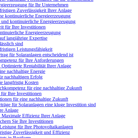
ergieerzeugung für Ihr Unternehmen
ristigen Zuverlässigkeit Ihrer Anlage
ne kontinuierliche Energieerzeugung
e und kontinuierliche Energieerzeugung
t für Ihre Investitionen
ntinuierliche Energieerzeugung
uf langjährige Expertise
ässlich sind
ristigen Leistungsfähigkeit
rag für Solaranlagen entscheidend ist
ompetenz für Ihre Anforderungen
 Optimierte Rentabilität Ihrer Anlage
ine nachhaltige Energie
r nachhaltigen Erfolg
e langfristig Kosten
chkompetenz für eine nachhaltige Zukunft
für Ihre Investitionen
tionen für eine nachhaltige Zukunft
räge für Solaranlagen eine kluge Investition sind
re Anlage
: Maximale Effizienz Ihrer Anlage
hern Sie Ihre Investitionen
Leistung für Ihre Photovoltaikanlagen
istige Zuverlässigkeit und Effizienz
tets in Bestform