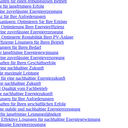
aften für einen reibungslosen Betrieb
für langfristigen Erfolg
eine zuverlässige Energieerzeugung
z für Ihre Anforderungen
kanlagen: Optimieren Sie Ihre Erträge
 Optimierung Ihrer Energieeffizienz
eine zuverlässige Energieerzeugung
 Optimierte Rentabilität Ihrer PV-Anlage
fiziente Lösungen für Ihren Betrieb
ungen für Ihren Bedarf
r langfristige Energiegewinnung
ine zuverlässige Energieversorgung
aften für Ihren Geschäftserfolg
ine nachhaltige Zukunft
für maximale Leistung
 für eine nachhaltige Energiezukunft
ne nachhaltige Zukunft
d Qualität vom Fachbetrieb
e nachhaltige Energiezukunft
ungen für Ihre Anforderungen
ften für Ihren geschäftlichen Erfolg
ne stabile und nachhaltige Energieerzeugung
ür langfristige Leistungsfähigkeit
: Effektive Lösungen für nachhaltige Energiegewinnung
lässige Energieerzeugung