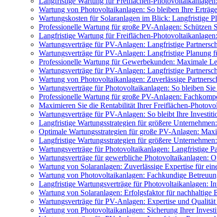
Langfristige Wartung für Freiflächen-Photovoltaikanlagen
Wartung von Photovoltaikanlagen: So bleiben Ihre Erträge l
Wartungskosten für Solaranlagen im Blick: Langfristige Pl
Professionelle Wartung für große PV-Anlagen: Schützen Sie
Langfristige Wartung für Freiflächen-Photovoltaikanlagen:
Wartungsverträge für PV-Anlagen: Langfristige Partnerscha
Wartungsverträge für PV-Anlagen: Langfristige Planung fü
Professionelle Wartung für Gewerbekunden: Maximale Lei
Wartungsverträge für PV-Anlagen: Langfristige Partnersch
Wartung von Photovoltaikanlagen: Zuverlässige Partnerscha
Wartungsverträge für Photovoltaikanlagen: So bleiben Sie s
Professionelle Wartung für große PV-Anlagen: Fachkompete
Maximieren Sie die Rentabilität Ihrer Freiflächen-Photovo
Wartungsverträge für PV-Anlagen: So bleibt Ihre Investitio
Langfristige Wartungsstrategien für größere Unternehmen: 
Optimale Wartungsstrategien für große PV-Anlagen: Maxim
Langfristige Wartungsstrategien für größere Unternehmen:
Wartungsverträge für Photovoltaikanlagen: Langfristige Pa
Wartungsverträge für gewerbliche Photovoltaikanlagen: O
Wartung von Solaranlagen: Zuverlässige Expertise für ei
Wartung von Photovoltaikanlagen: Fachkundige Betreuung 
Langfristige Wartungsverträge für Photovoltaikanlagen: I
Wartung von Solaranlagen: Erfolgsfaktor für nachhaltige
Wartungsverträge für PV-Anlagen: Expertise und Qualität 
Wartung von Photovoltaikanlagen: Sicherung Ihrer Invest