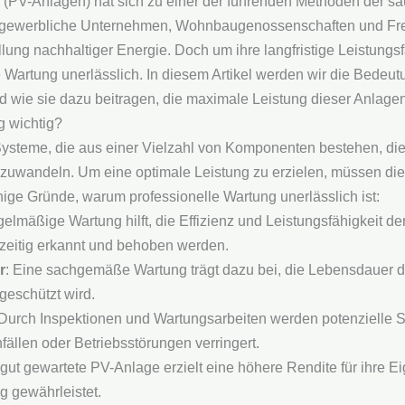
 (PV-Anlagen) hat sich zu einer der führenden Methoden der s
 gewerbliche Unternehmen, Wohnbaugenossenschaften und Frei
lung nachhaltiger Energie. Doch um ihre langfristige Leistungsf
le Wartung unerlässlich. In diesem Artikel werden wir die Bedeu
 wie sie dazu beitragen, die maximale Leistung dieser Anlagen
g wichtig?
teme, die aus einer Vielzahl von Komponenten bestehen, die a
mzuwandeln. Um eine optimale Leistung zu erzielen, müssen di
nige Gründe, warum professionelle Wartung unerlässlich ist:
gelmäßige Wartung hilft, die Effizienz und Leistungsfähigkeit 
zeitig erkannt und behoben werden.
r
: Eine sachgemäße Wartung trägt dazu bei, die Lebensdauer d
geschützt wird.
 Durch Inspektionen und Wartungsarbeiten werden potenzielle Sic
ällen oder Betriebsstörungen verringert.
 gut gewartete PV-Anlage erzielt eine höhere Rendite für ihre Ei
 gewährleistet.