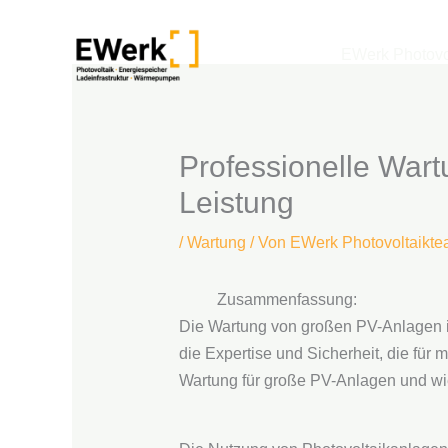
Zum
Inhalt
EWerk Photovo
springen
Professionelle Wart
Leistung
/
Wartung
/ Von
EWerk Photovoltaikt
Zusammenfassung:
Die Wartung von großen PV-Anlagen ist
die Expertise und Sicherheit, die für 
Wartung für große PV-Anlagen und wie s